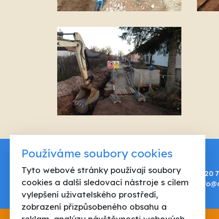
Používáme soubory cookies
AQUAVIT spol. s r.o.
Tyto webové stránky používají soubory
Horská 164
+420 7
cookies a další sledovací nástroje s cílem
Trutnov 541 01
info@
vylepšení uživatelského prostředí,
zobrazení přizpůsobeného obsahu a
reklam, analýzy návštěvnosti webových