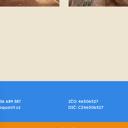
36 689 387
IČO: 46506527
aquavit.cz
DIČ: CZ46506527