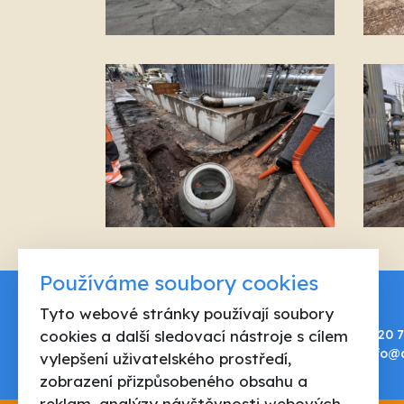
Používáme soubory cookies
Tyto webové stránky používají soubory
AQUAVIT spol. s r.o.
cookies a další sledovací nástroje s cílem
Horská 164
+420 7
Trutnov 541 01
info@
vylepšení uživatelského prostředí,
zobrazení přizpůsobeného obsahu a
reklam, analýzy návštěvnosti webových