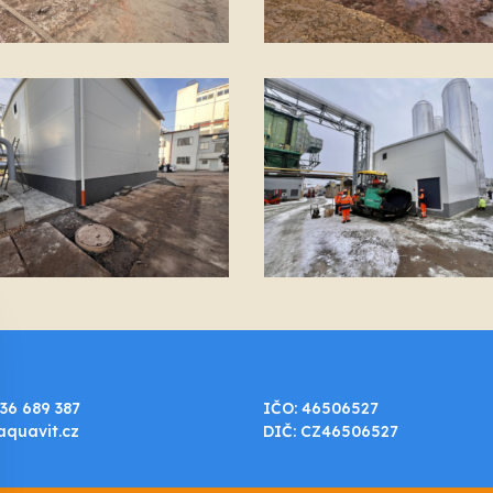
36 689 387
IČO: 46506527
aquavit.cz
DIČ: CZ46506527