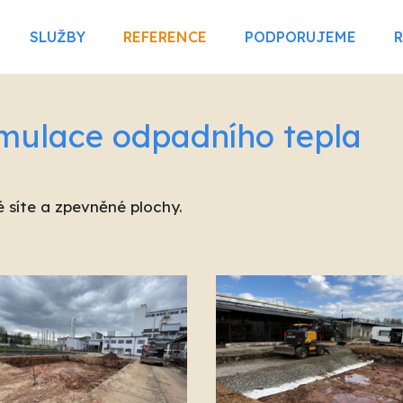
SLUŽBY
REFERENCE
PODPORUJEME
mulace odpadního tepla
é síte a zpevněné plochy.