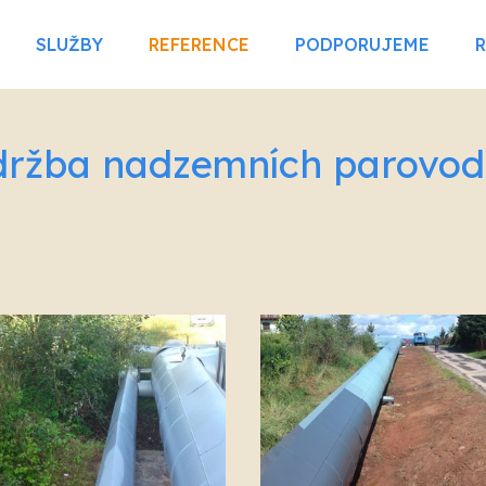
SLUŽBY
REFERENCE
PODPORUJEME
držba nadzemních parovo